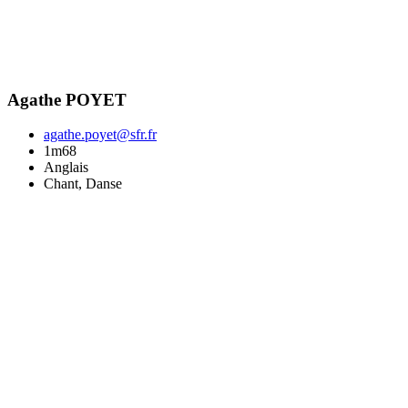
Agathe POYET
agathe.poyet@sfr.fr
1m68
Anglais
Chant, Danse