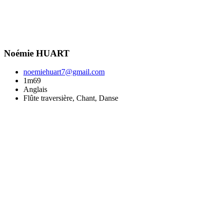
Noémie HUART
noemiehuart7@gmail.com
1m69
Anglais
Flûte traversière, Chant, Danse